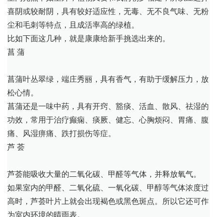
喜阴或较耐阴，具有较好适应性，无毒、无不良气味、无粉
尘和毛刺等特点，且成活率高的绿植。
比如下面这几种，就是康康给新手挑选出来的。
菖 蒲
菖蒲叶丛翠绿，端庄秀丽，具有香气，有助于缓解压力，放
松心情。
菖蒲还是一味中药，具有开窍、豁痰、活血、散风、祛湿的
功效，常用于治疗癫痫、痰厥、健忘、心胸烦闷、胃痛、腹
痛、风湿痹痛、跌打损伤等症。
芦 荟
芦荟能吸收大量的二氧化碳、甲醛等气体，并释放氧气。
如果室内的甲醛、二氧化硫、一氧化碳、甲醇等气体浓度过
高时，芦荟叶片上就会出现褐色或黑色斑点。所以它还可作
为室内环境的晴雨表。