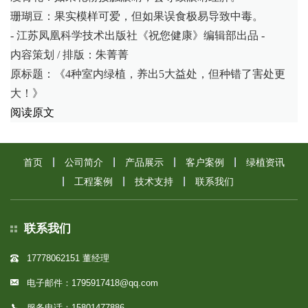
珊瑚豆：果实模样可爱，但如果误食极易导致中毒。
- 江苏凤凰科学技术出版社《祝您健康》编辑部出品 -
内容策划 / 排版：朱菁菁
原标题：《4种室内绿植，养出5大益处，但种错了害处更
大！》
阅读原文
首页
公司简介
产品展示
客户案例
绿植资讯
工程案例
技术支持
联系我们
联系我们
17778062151 董经理
电子邮件：1795917418@qq.com
服务电话：15801477886