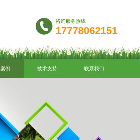
咨询服务热线
17778062151
程案例
技术支持
联系我们