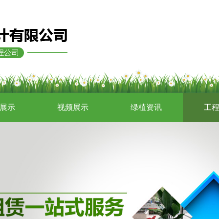
展示
视频展示
绿植资讯
工